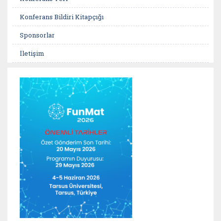
Konferans Bildiri Kitapçığı
Sponsorlar
İletişim