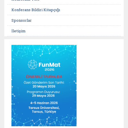
Konferans Bildiri Kitapçığı
Sponsorlar
İletişim