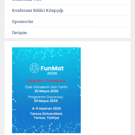
Konferans Bildiri Kitapçığı
Sponsorlar
İletişim