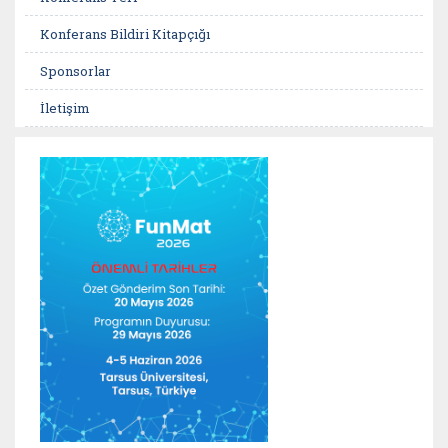
Konferans Bildiri Kitapçığı
Sponsorlar
İletişim