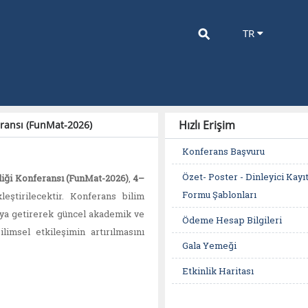
⚲
TR
Hızlı Erişim
eransı (FunMat-2026)
Konferans Başvuru
Özet- Poster - Dinleyici Kayı
iği K
onferansı (FunMat-2026)
,
4–
Formu Şablonları
eştirilecektir. Konferans bilim
araya getirerek güncel akademik ve
Ödeme Hesap Bilgileri
ilimsel etkileşimin artırılmasını
Gala Yemeği
Etkinlik Haritası