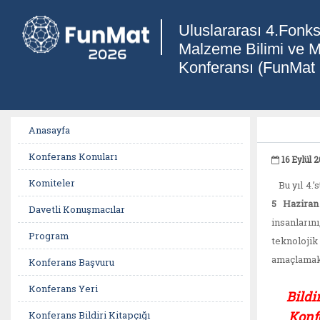
Uluslararası 4.Fonks
Malzeme Bilimi ve M
Konferansı (FunMat
Anasayfa
Konferans Konuları
16 Eylül 2
Komiteler
Bu yıl 4.’
5 Haziran
Davetli Konuşmacılar
insanların
Program
teknolojik
amaçlamak
Konferans Başvuru
Konferans Yeri
Bildi
Konfe
Konferans Bildiri Kitapçığı