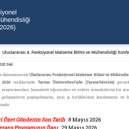
iyonel
ühendisliği
 2026)
Uluslararası 4. Fonksiyonel Malzeme Bilimi ve Mühendisliği Konf
025 Salı
sü düzenlenecek
Uluslararası Fonksiyonel Malzeme Bilimi ve Mühendisl
 2026
tarihlerinde
Tarsus Üniversitesi’nde (Tarsus/Mersin)
gerçekl
ı, araştırmacıları, lisansüstü öğrencileri ve sektör temsilcilerini bir 
 gelişmelerin paylaşılmasını, yeni iş birliklerinin kurulmasını ve b
tadır.
ri Özet Gönderim Son Tarih
:
8 Mayıs 2026
rans Programının İlanı :
29 Mayıs 2026