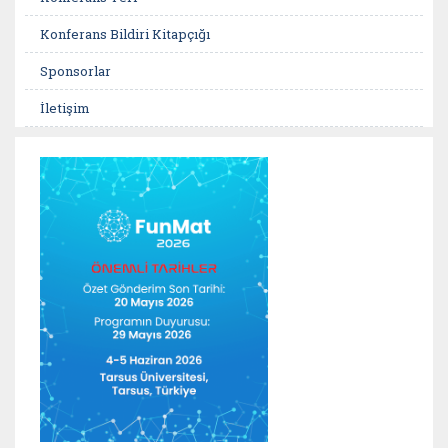
Konferans Bildiri Kitapçığı
Sponsorlar
İletişim